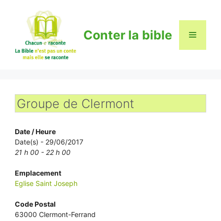
Aller
au
contenu
Conter la bible
Menu
Groupe de Clermont
Date / Heure
Date(s) - 29/06/2017
21 h 00 - 22 h 00
Emplacement
Eglise Saint Joseph
Code Postal
63000 Clermont-Ferrand