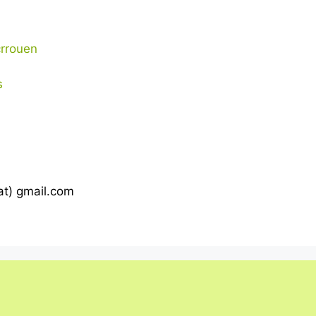
crrouen
es
(at) gmail.com