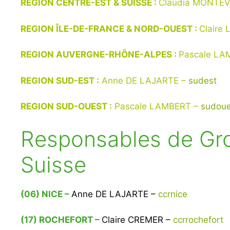
REGION CENTRE-EST & SUISSE :
Claudia MONTE
REGION ÎLE-DE-FRANCE & NORD-OUEST :
Claire
REGION AUVERGNE-RHÔNE-ALPES :
Pascale LA
REGION SUD-EST :
Anne DE LAJARTE –
sudest
REGION SUD-OUEST :
Pascale LAMBERT –
sudoue
Responsables de Gro
Suisse
(06) NICE –
Anne DE LAJARTE –
ccrnice
(17) ROCHEFORT –
Claire CREMER –
ccrrochefort