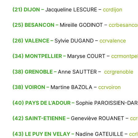
(21) DIJON –
Jacqueline LESCURE –
ccrdijon
(25) BESANCON –
Mireille GODINOT
–
ccrbesanc
(26) VALENCE –
Sylvie DUGAND –
ccrvalence
(34) MONTPELLIER –
Maryse COURT –
ccrmontpel
(38) GRENOBLE –
Anne SAUTTER –
ccrgrenoble
(38) VOIRON –
Martine BAZOLA –
ccrvoiron
(40) PAYS DE L’ADOUR –
Sophie PAROISSIEN-DARO
(42) SAINT-ETIENNE –
Geneviève ROUANET –
ccr
(43) LE PUY EN VELAY –
Nadine GATEUILLE –
ccr