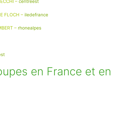
VECCHI
–
centreest
 LE FLOCH –
iledefrance
MBERT –
rhonealpes
st
upes en France et en