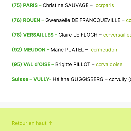
(75) PARIS –
Christine SAUVAGE –
ccrparis
(76) ROUEN –
Gwenaëlle
DE FRANCQUEVILLE –
c
(78) VERSAILLES –
Claire LE FLOCH –
ccrversaill
(92) MEUDON –
Marie PLATEL –
ccrmeudon
(95) VAL d’OISE –
Brigitte PILLOT –
ccrvaldoise
Suisse – VULLY-
Hélène GUGGISBERG –
ccrvully 
Retour en haut ↑