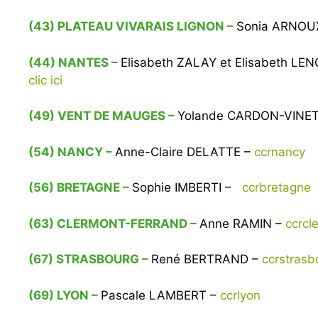
(43) PLATEAU VIVARAIS LIGNON –
Sonia ARNOU
(44) NANTES –
Elisabeth ZALAY et Elisabeth LE
clic ici
(49) VENT DE MAUGES –
Yolande CARDON-VINE
(54) NANCY –
Anne-Claire DELATTE –
ccrnancy
(56) BRETAGNE –
Sophie IMBERTI –
ccrbretagne
(63) CLERMONT-FERRAND –
Anne RAMIN –
ccrcl
(67) STRASBOURG –
René BERTRAND –
ccrstras
(69) LYON –
Pascale LAMBERT –
ccrlyon