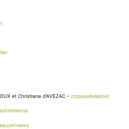
on
lier
UX et Christiane d’AVEZAC –
ccrpaysdeladour
saintetienne
lepuyenvelay