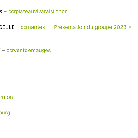
X –
ccrplateauvivaraislignon
NGELLE –
ccrnantes
–
Présentation du groupe 2023 >
T –
ccrventdemauges
ermont
bourg