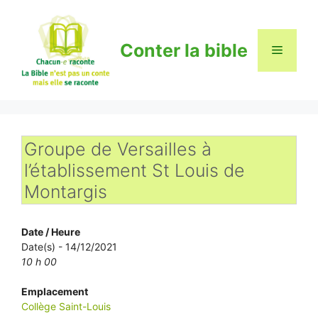
Aller
au
contenu
Conter la bible
Menu
Groupe de Versailles à
l’établissement St Louis de
Montargis
Date / Heure
Date(s) - 14/12/2021
10 h 00
Emplacement
Collège Saint-Louis