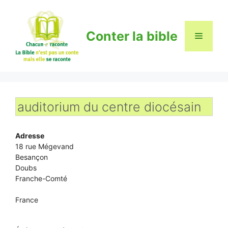
Aller
au
contenu
Conter la bible
Menu
auditorium du centre diocésain
Adresse
18 rue Mégevand
Besançon
Doubs
Franche-Comté
France