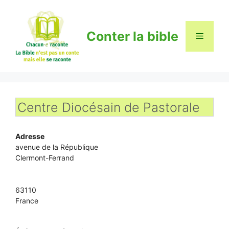
Aller
au
contenu
Conter la bible
Menu
Centre Diocésain de Pastorale
Adresse
avenue de la République
Clermont-Ferrand
63110
France