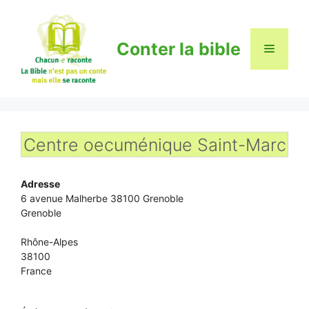
Aller
au
contenu
Conter la bible
Menu
Centre oecuménique Saint-Marc
Adresse
6 avenue Malherbe 38100 Grenoble
Grenoble
Rhône-Alpes
38100
France