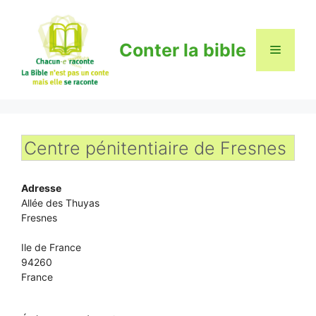
Aller
au
contenu
Conter la bible
Menu
Centre pénitentiaire de Fresnes
Adresse
Allée des Thuyas
Fresnes
Ile de France
94260
France