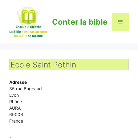
Aller
au
contenu
Conter la bible
Menu
Ecole Saint Pothin
Adresse
35 rue Bugeaud
Lyon
Rhône
AURA
69006
France