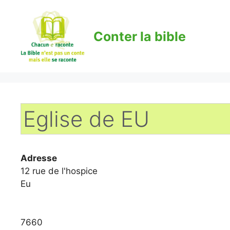
Aller
au
contenu
Conter la bible
Eglise de EU
Adresse
12 rue de l'hospice
Eu
7660