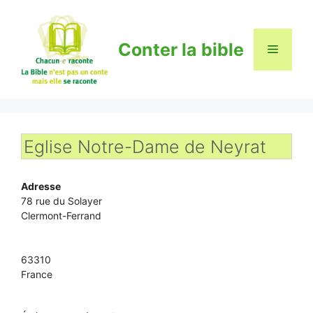
Aller
au
contenu
Conter la bible
Menu
Eglise Notre-Dame de Neyrat
Adresse
78 rue du Solayer
Clermont-Ferrand
63310
France