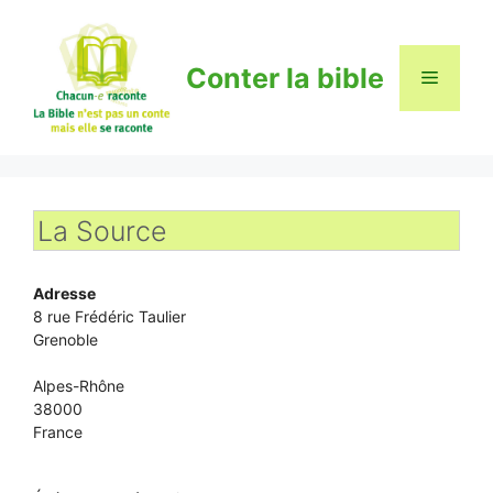
Aller
au
contenu
Conter la bible
Menu
La Source
Adresse
8 rue Frédéric Taulier
Grenoble
Alpes-Rhône
38000
France