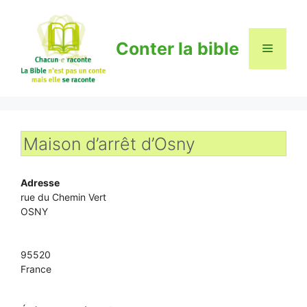
Aller
au
contenu
Conter la bible
Menu
Maison d’arrêt d’Osny
Adresse
rue du Chemin Vert
OSNY
95520
France