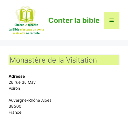
Aller
au
contenu
Conter la bible
Menu
Monastère de la Visitation
Adresse
26 rue du May
Voiron
Auvergne-Rhône Alpes
38500
France