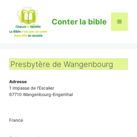
Aller
au
contenu
Conter la bible
Menu
Presbytère de Wangenbourg
Adresse
1 Impasse de l'Escalier
67710 Wangenbourg-Engenthal
France