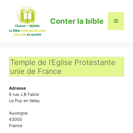
Aller
au
contenu
Conter la bible
Menu
Temple de l’Eglise Protestante
unie de France
Adresse
6 rue J.B Fabre
Le Puy en Velay
Auvergne
43000
France